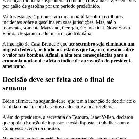
A isenção tributária suspenderia a cobrança dos atuais 18,3 centavos
por galão de gasolina por um período predefinido.
Vários estados já propuseram uma moratória sobre os tributos
incidentes sobre a gasolina em suas jurisdições. Mas, até o
momento, somente Maryland, Georgia, Connecticut, Nova York e
Flórida chegaram a adotar a isenção tributária.
A intenção da Casa Branca é que
até setembro seja eliminado um
imposto federal, pedindo aos estados que façam o mesmo sobre
o valor nas bombas. Afinal, a alta tem consequências para a
economia nacional e afeta o índice de aprovação do presidente
americano
.
Decisão deve ser feita até o final de
semana
Biden afirmou, na segunda-feira, que tem a intenção de decidir até o
final da semana, com base nos dados que ainda receberia.
Além do presidente, a secretária do Tesouro, Janet Yellen, declarou
que apoia a isenção de impostos e está disposta a trabalhar com o
Congresso acerca da questão.
No entanto, outras autoridades governamentais, como a própria