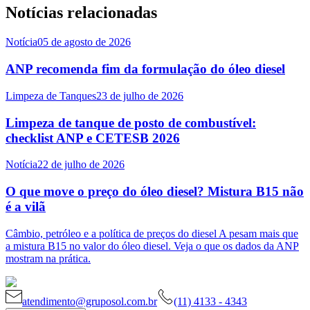
Notícias relacionadas
Notícia
05 de agosto de 2026
ANP recomenda fim da formulação do óleo diesel
Limpeza de Tanques
23 de julho de 2026
Limpeza de tanque de posto de combustível:
checklist ANP e CETESB 2026
Notícia
22 de julho de 2026
O que move o preço do óleo diesel? Mistura B15 não
é a vilã
Câmbio, petróleo e a política de preços do diesel A pesam mais que
a mistura B15 no valor do óleo diesel. Veja o que os dados da ANP
mostram na prática.
atendimento@gruposol.com.br
(11) 4133 - 4343