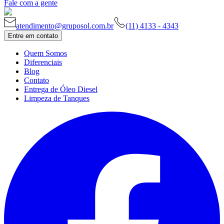
Fale com a gente
atendimento@gruposol.com.br
(11) 4133 - 4343
Entre em contato
Quem Somos
Diferenciais
Blog
Contato
Entrega de Óleo Diesel
Limpeza de Tanques