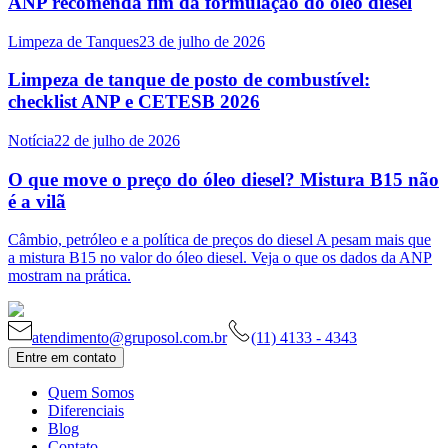
ANP recomenda fim da formulação do óleo diesel
Limpeza de Tanques
23 de julho de 2026
Limpeza de tanque de posto de combustível:
checklist ANP e CETESB 2026
Notícia
22 de julho de 2026
O que move o preço do óleo diesel? Mistura B15 não
é a vilã
Câmbio, petróleo e a política de preços do diesel A pesam mais que
a mistura B15 no valor do óleo diesel. Veja o que os dados da ANP
mostram na prática.
atendimento@gruposol.com.br
(11) 4133 - 4343
Entre em contato
Quem Somos
Diferenciais
Blog
Contato