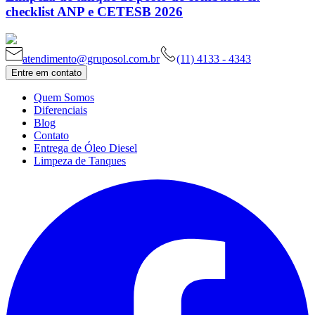
checklist ANP e CETESB 2026
atendimento@gruposol.com.br
(11) 4133 - 4343
Entre em contato
Quem Somos
Diferenciais
Blog
Contato
Entrega de Óleo Diesel
Limpeza de Tanques