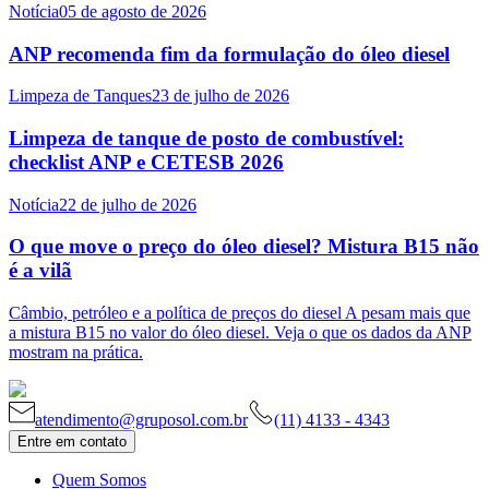
Notícia
05 de agosto de 2026
ANP recomenda fim da formulação do óleo diesel
Limpeza de Tanques
23 de julho de 2026
Limpeza de tanque de posto de combustível:
checklist ANP e CETESB 2026
Notícia
22 de julho de 2026
O que move o preço do óleo diesel? Mistura B15 não
é a vilã
Câmbio, petróleo e a política de preços do diesel A pesam mais que
a mistura B15 no valor do óleo diesel. Veja o que os dados da ANP
mostram na prática.
atendimento@gruposol.com.br
(11) 4133 - 4343
Entre em contato
Quem Somos