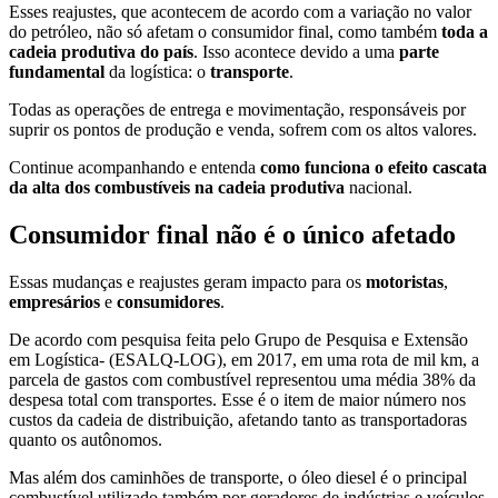
Esses reajustes, que acontecem de acordo com a variação no valor
do petróleo, não só afetam o consumidor final, como também
toda a
cadeia produtiva do país
. Isso acontece devido a uma
parte
fundamental
da logística: o
transporte
.
Todas as operações de entrega e movimentação, responsáveis por
suprir os pontos de produção e venda, sofrem com os altos valores.
Continue acompanhando e entenda
como funciona o efeito cascata
da alta dos combustíveis na cadeia produtiva
nacional.
Consumidor final não é o único afetado
Essas mudanças e reajustes geram impacto para os
motoristas
,
empresários
e
consumidores
.
De acordo com pesquisa feita pelo Grupo de Pesquisa e Extensão
em Logística- (ESALQ-LOG), em 2017, em uma rota de mil km, a
parcela de gastos com combustível representou uma média 38% da
despesa total com transportes. Esse é o item de maior número nos
custos da cadeia de distribuição, afetando tanto as transportadoras
quanto os autônomos.
Mas além dos caminhões de transporte, o óleo diesel é o principal
combustível utilizado também por geradores de indústrias e veículos